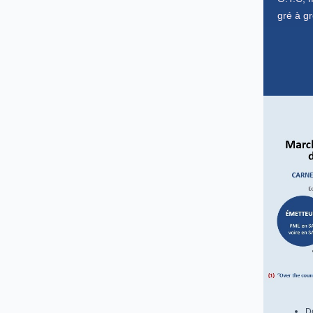
gré à g
D