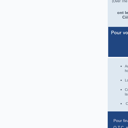
(Over The
ont l
Ci
Ac
ho
La
C
l
C
Pour fi
O.T.C, 