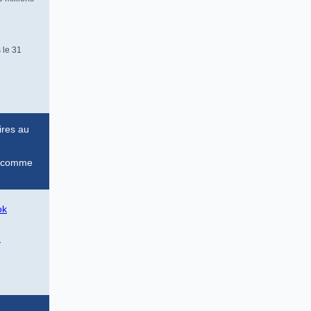
 le 31
ires au
s, comme