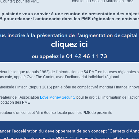
création du Second Marché en 1983
 Counter) pour les PME
e plaisir de vous convier à une réunion de présentation des object
iB pour relancer l'actionnariat dans les PME régionales en croissa
teur historique (depuis 1982) de l’introduction de 54 PME en bourses régionales s
rs cote, appelé Over The Conter, avec l’actionnariat individuel régional
bellisée Fintech (depuis 2016) par le pôle de compétitivité mondial Finance Innov
réateur de l’Association
Love Money Security
pour le droit à l’information de l’actio
a cotation des PME
réateur d'un concept Mini Bourse locale pour les PME de proximité
nancer l’accélération du développement de son concept "Carnets d'Ann
mini bourses locales pour les PME", CiiB augmente son capital par cess