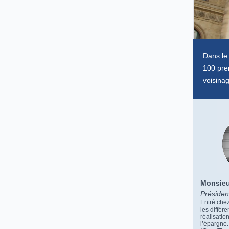
Dans le 
100 pre
voisinag
Monsie
Présiden
Entré chez
les différ
réalisatio
l’épargne