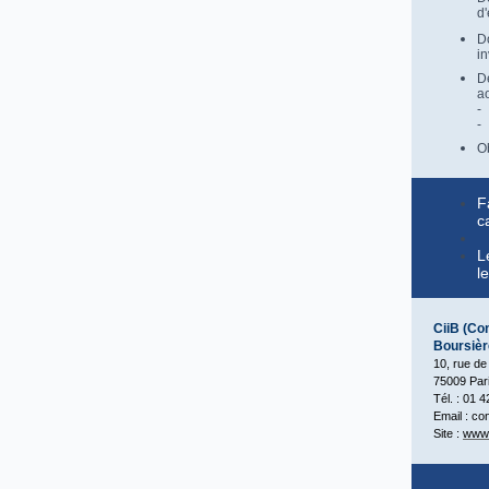
d'
D
in
D
ao
-
-
Ob
F
c
L
l
CiiB (Con
Boursièr
10, rue d
75009 Par
Tél. : 01 
Email : co
Site :
www.c