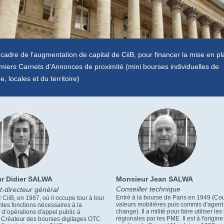
cadre de l'augmentation de capital de CiiB, pour financer la mise en p
miers Carnets d'Annonces de proximité (mini bourses individuelles de
e, locales et du territoire)
ur Didier SALWA
Monsieur Jean SALWA
Conseiller technique
t-directeur général
Entré à la bourse de Paris en 1949 (Cou
 CiiB, en 1987, où il occupe tour à tour
valeurs mobilières puis commis d'agent
entes fonctions nécessaires à la
change). Il a milité pour faire utiliser le
n d’opérations d'appel public à
régionales par les PME. Il est à l'origine
. Créateur des bourses digitages OTC