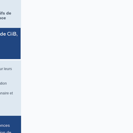
ifs de
nce
ur leurs
ation
nnaire et
onces
ion de