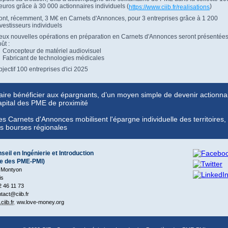
euros grâce à 30 000 actionnaires individuels (
)
https://www.ciib.fr/realisations
ont, récemment, 3 M€ en Carnets d'Annonces, pour 3 entreprises grâce à 1 200
vestisseurs individuels
eux nouvelles opérations en préparation en Carnets d'Annonces seront présentées
ût :
 Concepteur de matériel audiovisuel
 Fabricant de technologies médicales
jectif 100 entreprises d'ici 2025
aire bénéficier aux épargnants, d’un moyen simple de devenir actionna
apital des PME de proximité
es Carnets d'Annonces mobilisent l'épargne individuelle des territoire
es bourses régionales
seil en Ingénierie et Introduction
e des PME-PMI)
e Montyon
is
42 46 11 73
ntact@ciib.fr
iib.fr
,
ww.love-money.org