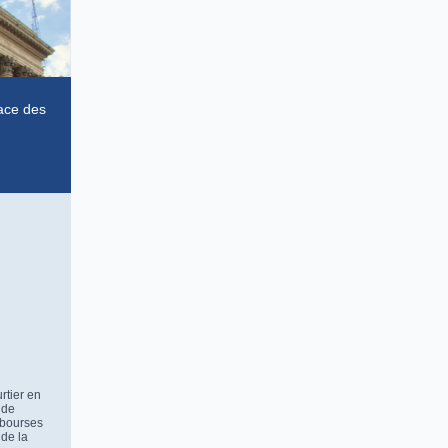
lace des
rtier en
 de
s bourses
 de la