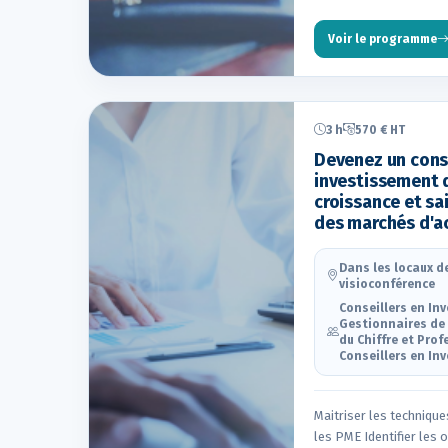
Voir le programme
3 h
570 € HT
Devenez un conse
investissement 
croissance et sa
des marchés d'ac
Dans les locaux de
visioconférence
Conseillers en In
Gestionnaires de 
du Chiffre et Prof
Conseillers en In
Maitriser les technique
les PME Identifier les