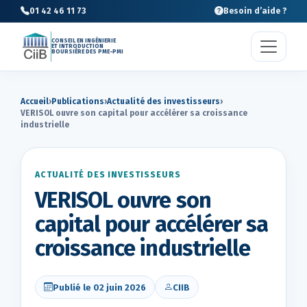
01 42 46 11 73
Besoin d’aide ?
CONSEIL EN INGÉNIERIE
ET INTRODUCTION
BOURSIÈRE DES PME-PMI
Accueil
›
Publications
›
Actualité des investisseurs
›
VERISOL ouvre son capital pour accélérer sa croissance
industrielle
ACTUALITÉ DES INVESTISSEURS
VERISOL ouvre son
capital pour accélérer sa
croissance industrielle
Publié le 02 juin 2026
CIIB