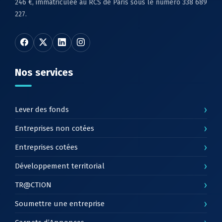
246 €, immatriculée au RCS de Paris sous le numéro 338 689
227.
Nos services
›
Lever des fonds
›
Entreprises non cotées
›
Entreprises cotées
›
Développement territorial
›
TR@CTION
›
Soumettre une entreprise