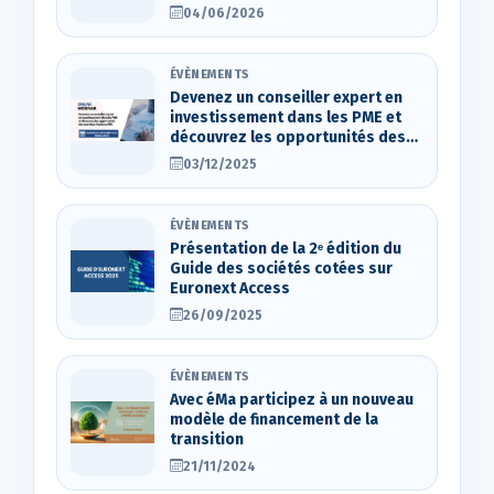
04/06/2026
ÉVÈNEMENTS
Devenez un conseiller expert en
investissement dans les PME et
découvrez les opportunités des
marchés d’actions OTC
03/12/2025
ÉVÈNEMENTS
Présentation de la 2ᵉ édition du
Guide des sociétés cotées sur
Euronext Access
26/09/2025
ÉVÈNEMENTS
Avec éMa participez à un nouveau
modèle de financement de la
transition
21/11/2024