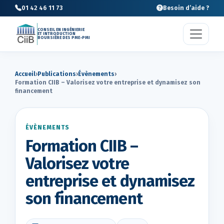
01 42 46 11 73
Besoin d’aide ?
CONSEIL EN INGÉNIERIE
ET INTRODUCTION
BOURSIÈRE DES PME-PMI
Accueil
›
Publications
›
Évènements
›
Formation CIIB – Valorisez votre entreprise et dynamisez son
financement
ÉVÈNEMENTS
Formation CIIB –
Valorisez votre
entreprise et dynamisez
son financement