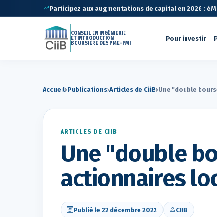
Participez aux augmentations de capital en 2026 : éMa 
CONSEIL EN INGÉNIERIE
Pour investir
P
ET INTRODUCTION
BOURSIÈRE DES PME-PMI
Accueil
›
Publications
›
Articles de CiiB
›
Une "double bours
ARTICLES DE CIIB
Une "double bo
actionnaires lo
Publié le 22 décembre 2022
CIIB