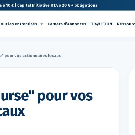
à 10 € | Capital Initiative RTA à 20 € + obligations
our les entreprises
Carnets d’Annonces
TR@CTION
Ressour
e" pour vos actionnaires locaux
urse" pour vos
caux