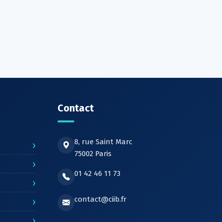
Contact
8, rue Saint Marc
›
75002 Paris
›
01 42 46 11 73
›
contact@ciib.fr
›
›