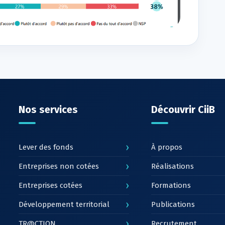
Nos services
Découvrir CiiB
›
Lever des fonds
À propos
›
Entreprises non cotées
Réalisations
›
Entreprises cotées
Formations
›
Développement territorial
Publications
›
TR@CTION
Recrutement