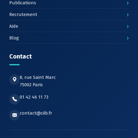
›
Publications
›
Recrutement
›
Aide
›
Blog
Contact
8, rue Saint Marc
75002 Paris
01 42 46 11 73
contact@ciib.fr