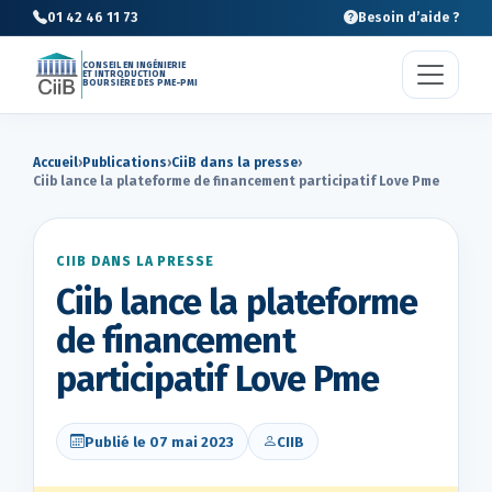
01 42 46 11 73
Besoin d’aide ?
CONSEIL EN INGÉNIERIE
ET INTRODUCTION
BOURSIÈRE DES PME-PMI
Accueil
›
Publications
›
CiiB dans la presse
›
Ciib lance la plateforme de financement participatif Love Pme
CIIB DANS LA PRESSE
Ciib lance la plateforme
de financement
participatif Love Pme
Publié le 07 mai 2023
CIIB