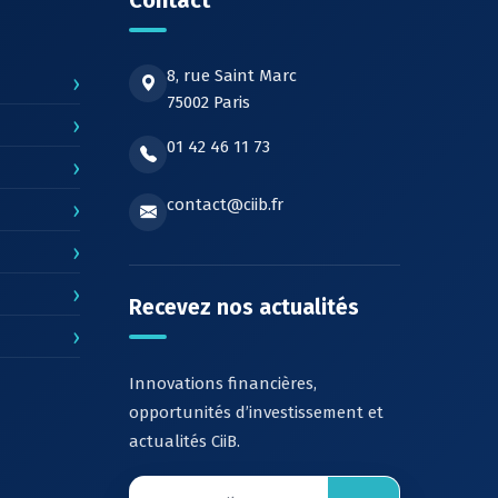
Contact
8, rue Saint Marc
›
75002 Paris
›
01 42 46 11 73
›
contact@ciib.fr
›
›
›
Recevez nos actualités
›
Innovations financières,
opportunités d’investissement et
actualités CiiB.