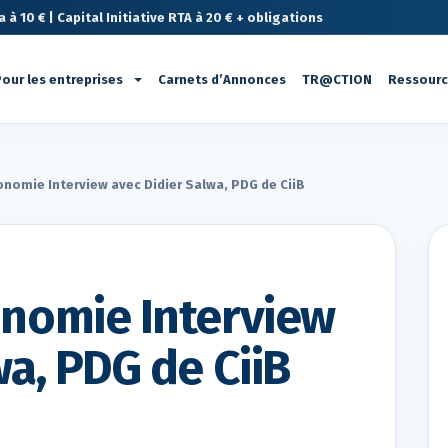
à 10 € | Capital Initiative RTA à 20 € + obligations
our les entreprises
Carnets d’Annonces
TR@CTION
Ressour
onomie Interview avec Didier Salwa, PDG de CiiB
onomie Interview
wa, PDG de CiiB