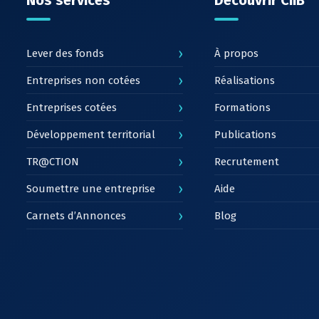
Nos services
Découvrir CiiB
›
Lever des fonds
À propos
›
Entreprises non cotées
Réalisations
›
Entreprises cotées
Formations
›
Développement territorial
Publications
›
TR@CTION
Recrutement
›
Soumettre une entreprise
Aide
›
Carnets d’Annonces
Blog