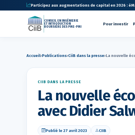
Participez aux augmentations de capital en 2026 : éMa 
CONSEIL EN INGÉNIERIE
Pour investir
P
ET INTRODUCTION
BOURSIÈRE DES PME-PMI
Accueil
›
Publications
›
CiiB dans la presse
›
La nouvelle éc
CIIB DANS LA PRESSE
La nouvelle éc
avec Didier Sal
Publié le 27 avril 2023
CIIB