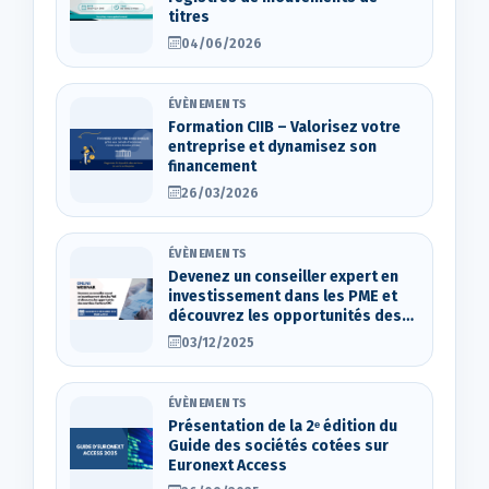
titres
04/06/2026
ÉVÈNEMENTS
Formation CIIB – Valorisez votre
entreprise et dynamisez son
financement
26/03/2026
ÉVÈNEMENTS
Devenez un conseiller expert en
investissement dans les PME et
découvrez les opportunités des
marchés d’actions OTC
03/12/2025
ÉVÈNEMENTS
Présentation de la 2ᵉ édition du
Guide des sociétés cotées sur
Euronext Access