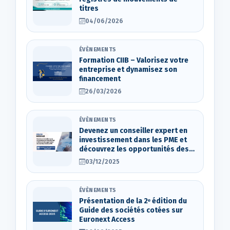
titres
04/06/2026
ÉVÈNEMENTS
Formation CIIB – Valorisez votre
entreprise et dynamisez son
financement
26/03/2026
ÉVÈNEMENTS
Devenez un conseiller expert en
investissement dans les PME et
découvrez les opportunités des
marchés d’actions OTC
03/12/2025
ÉVÈNEMENTS
Présentation de la 2ᵉ édition du
Guide des sociétés cotées sur
Euronext Access