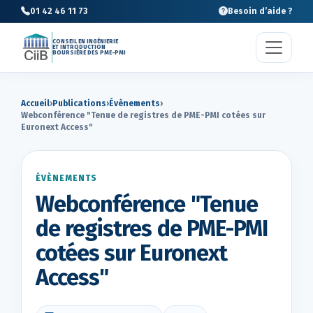
01 42 46 11 73
Besoin d’aide ?
CONSEIL EN INGÉNIERIE
ET INTRODUCTION
BOURSIÈRE DES PME-PMI
Accueil
›
Publications
›
Évènements
›
Webconférence "Tenue de registres de PME-PMI cotées sur
Euronext Access"
ÉVÈNEMENTS
Webconférence "Tenue
de registres de PME-PMI
cotées sur Euronext
Access"