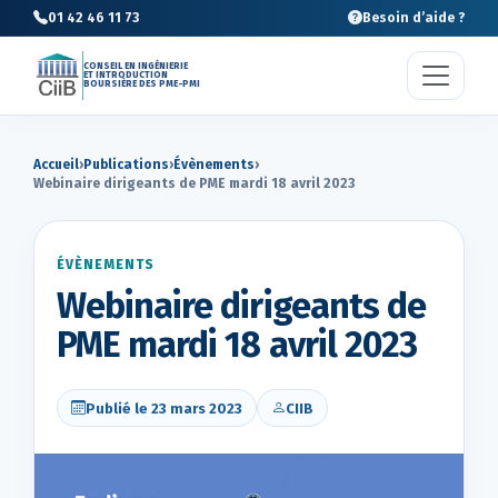
01 42 46 11 73
Besoin d’aide ?
CONSEIL EN INGÉNIERIE
ET INTRODUCTION
BOURSIÈRE DES PME-PMI
Accueil
›
Publications
›
Évènements
›
Webinaire dirigeants de PME mardi 18 avril 2023
ÉVÈNEMENTS
Webinaire dirigeants de
PME mardi 18 avril 2023
Publié le 23 mars 2023
CIIB