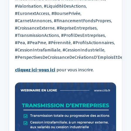
#Valorisation, #LiquiditéDesActions,
#EuronextAccess, #BoursePrivée,
#CarnetAnnonces, #FinancementFondsPropres,
#CroissanceExterne, #RepriseEntreprises,
#TransmissionActions, #ProfilDesEntreprises,
#Pea, #PeaPme, #Pérennité, #ProfilsActionnaires,
#CessionIntrafamiliale, #CessionIndustrielle,
#PerspectivesDeCroissanceDeCréationsD’EmploisEtDePlu
cliquez ici-vous ici
pour vous inscrire.